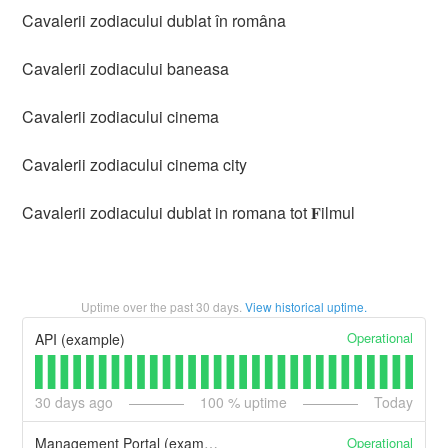
Cavalerii zodiacului dublat în româna
Cavalerii zodiacului baneasa
Cavalerii zodiacului cinema
Cavalerii zodiacului cinema city
Cavalerii zodiacului dublat in romana tot 𝐅ilmul
Uptime over the past
30
days.
View historical uptime.
Operational
API (example)
30
days ago
100
% uptime
Today
Operational
Management Portal (example)