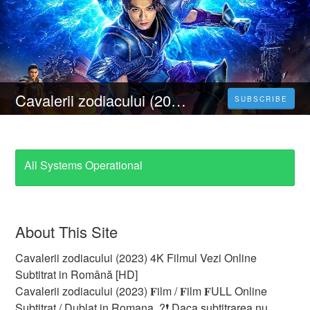
Cavalerii zodiacului (2023) 4K Filmul Vezi Online Subtitrat in Română [HD]
SUBSCRIBE
All Systems Operational
About This Site
Cavalerii zodiacului (2023) 4K Filmul Vezi Online
Subtitrat in Română [HD]
Cavalerii zodiacului (2023) 𝐅ilm / 𝐅ilm 𝐅ULL Online
Subtitrat / Dublat in Romana. ?❗️️ Daca subtitrarea nu