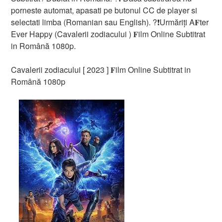
porneste automat, apasati pe butonul CC de player si
selectati limba (Romanian sau English). ?❗️️Urmăriți A𝐅ter
Ever Happy (Cavalerii zodiacului ) 𝐅ilm Online Subtitrat
in Română 1080p.
Cavalerii zodiacului [ 2023 ] 𝐅ilm Online Subtitrat in
Română 1080p